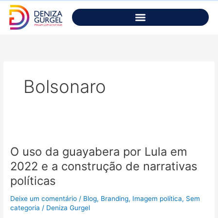
Ir
para
o
conteúdo
Bolsonaro
O
uso
O uso da guayabera por Lula em
da
guayabera
2022 e a construção de narrativas
por
políticas
Lula
em
Deixe um comentário
/
Blog
,
Branding
,
Imagem política
,
Sem
2022
categoria
/
Deniza Gurgel
e