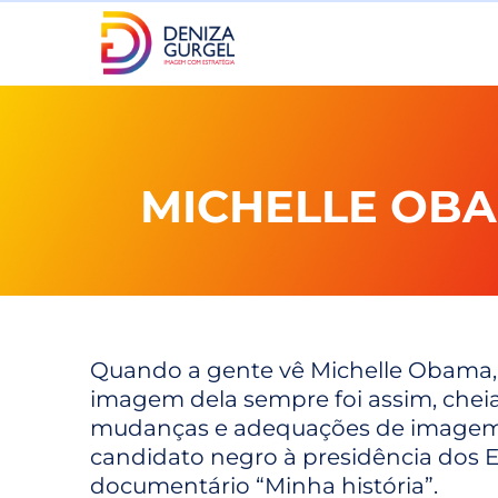
Ir
para
o
conteúdo
MICHELLE OBA
Quando a gente vê Michelle Obama,
imagem dela sempre foi assim, cheia
mudanças e adequações de imagem e 
candidato negro à presidência dos EU
documentário “Minha história”.