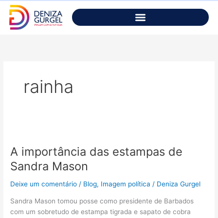
Ir
para
o
conteúdo
rainha
A
importância
A importância das estampas de
das
estampas
Sandra Mason
de
Sandra
Deixe um comentário
/
Blog
,
Imagem política
/
Deniza Gurgel
Mason
Sandra Mason tomou posse como presidente de Barbados
com um sobretudo de estampa tigrada e sapato de cobra