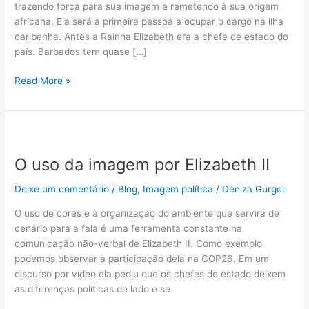
trazendo força para sua imagem e remetendo à sua origem
africana. Ela será a primeira pessoa a ocupar o cargo na ilha
caribenha. Antes a Rainha Elizabeth era a chefe de estado do
país. Barbados tem quase […]
Read More »
O
uso
O uso da imagem por Elizabeth II
da
imagem
Deixe um comentário
/
Blog
,
Imagem política
/
Deniza Gurgel
por
Elizabeth
O uso de cores e a organização do ambiente que servirá de
II
cenário para a fala é uma ferramenta constante na
comunicação não-verbal de Elizabeth II. Como exemplo
podemos observar a participação dela na COP26. Em um
discurso por vídeo ela pediu que os chefes de estado deixem
as diferenças políticas de lado e se